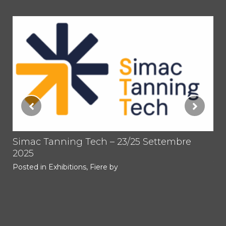
tti
Simac Tanning Tech – 23/25 Settembre
PR
2025
TO
1.
Posted in
Exhibitions
,
Fiere
by
Im
Pos