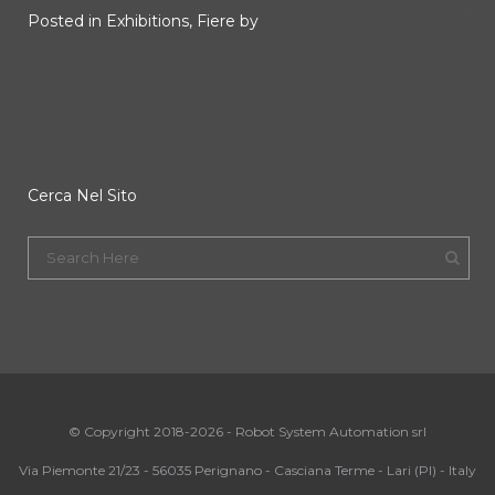
1.
Posted in
Exhibitions
,
Fiere
by
Im
Pos
Cerca Nel Sito
©
Copyright 2018-2026 - Robot System Automation srl
Via Piemonte 21/23 - 56035 Perignano - Casciana Terme - Lari (PI) - Italy