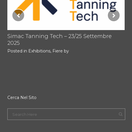
tti
Simac Tanning Tech – 23/25 Settembre
PR
2025
TO
1.
Posted in
Exhibitions
,
Fiere
by
Im
Pos
Cerca Nel Sito