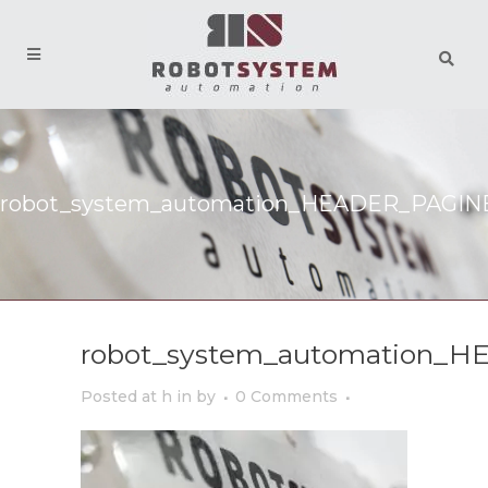
robot_system_automation_HEADER_PAGIN
robot_system_automation_
Posted at h
in
by
0 Comments