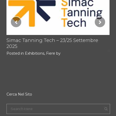
tti
Simac Tanning Tech – 23/25 Settembre
PR
2025
TO
1.
Posted in
Exhibitions
,
Fiere
by
Im
Pos
Cerca Nel Sito