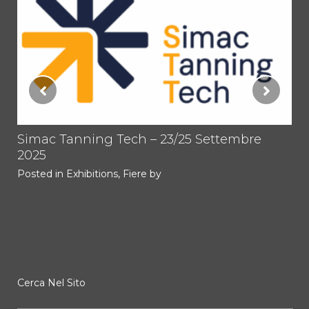
tti
Simac Tanning Tech – 23/25 Settembre
PR
2025
TO
1.
Posted in
Exhibitions
,
Fiere
by
Im
Pos
Cerca Nel Sito