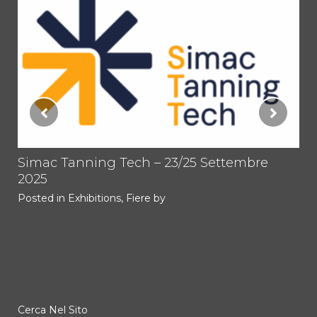
tti
Simac Tanning Tech – 23/25 Settembre
PR
2025
TO
1.
Posted in
Exhibitions
,
Fiere
by
Im
Pos
Cerca Nel Sito